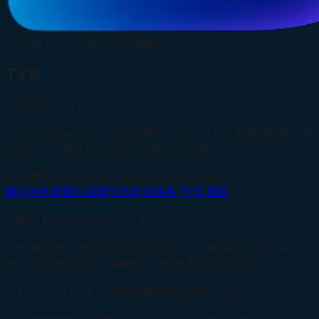
TikTok LIVE 公会与创作者网络
TYS
a Bytemerica brand
TYS 是 Bytemerica 在巴西聚焦 TikTok LIVE 创作者招募、机
构运营、主播成长与商业合作的专门品牌。
创作者增长体系
直播运营能力
巴西本地执行
面向创作者
面向品牌与合作方
联系 TYS 团队
构建于 Bytemerica 生态之中
TYS 拥有自己的市场定位和运营节奏，同时依托 Bytemerica
更广泛的跨境关系、策略能力与巴西本地基础设施。
针对 TikTok LIVE 与创作者网络增长的独立定位