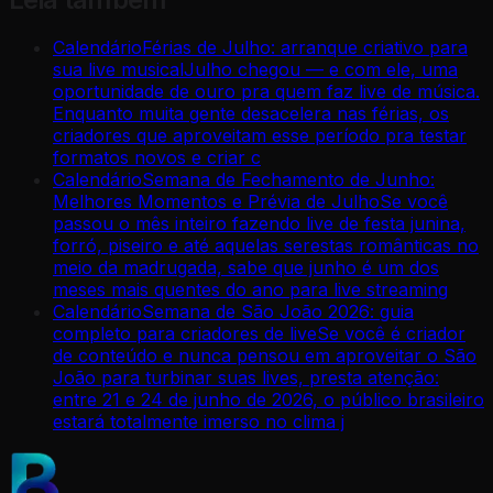
Calendário
Férias de Julho: arranque criativo para
sua live musical
Julho chegou — e com ele, uma
oportunidade de ouro pra quem faz live de música.
Enquanto muita gente desacelera nas férias, os
criadores que aproveitam esse período pra testar
formatos novos e criar c
Calendário
Semana de Fechamento de Junho:
Melhores Momentos e Prévia de Julho
Se você
passou o mês inteiro fazendo live de festa junina,
forró, piseiro e até aquelas serestas românticas no
meio da madrugada, sabe que junho é um dos
meses mais quentes do ano para live streaming
Calendário
Semana de São João 2026: guia
completo para criadores de live
Se você é criador
de conteúdo e nunca pensou em aproveitar o São
João para turbinar suas lives, presta atenção:
entre 21 e 24 de junho de 2026, o público brasileiro
estará totalmente imerso no clima j