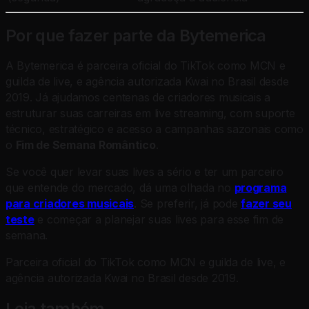
Por que fazer parte da Bytemerica
A Bytemerica é parceira oficial do TikTok como MCN e
guilda de live, e agência autorizada Kwai no Brasil desde
2019. Já ajudamos centenas de criadores musicais a
estruturar suas carreiras em live streaming, com suporte
técnico, estratégico e acesso a campanhas sazonais como
o
Fim de Semana Romântico
.
Se você quer levar suas lives a sério e ter um parceiro
que entende do mercado, dá uma olhada no
programa
para criadores musicais
. Se preferir, já pode
fazer seu
teste
e começar a planejar suas lives para esse fim de
semana.
Parceira oficial do TikTok como MCN e guilda de live, e
agência autorizada Kwai no Brasil desde 2019.
Leia também