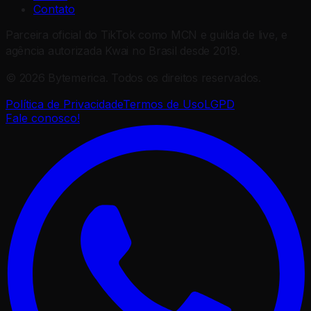
Contato
Parceira oficial do TikTok como MCN e guilda de live, e
agência autorizada Kwai no Brasil desde 2019.
©
2026
Bytemerica.
Todos os direitos reservados.
Política de Privacidade
Termos de Uso
LGPD
Fale conosco!