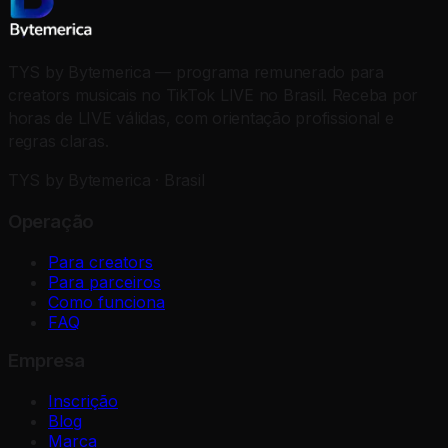
TYS by Bytemerica — programa remunerado para
creators musicais no TikTok LIVE no Brasil. Receba por
horas de LIVE válidas, com orientação profissional e
regras claras.
TYS by Bytemerica · Brasil
Operação
Para creators
Para parceiros
Como funciona
FAQ
Empresa
Inscrição
Blog
Marca