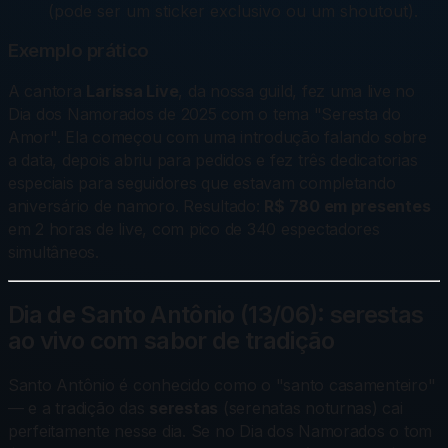
(pode ser um sticker exclusivo ou um shoutout).
Exemplo prático
A cantora
Larissa Live
, da nossa guild, fez uma live no
Dia dos Namorados de 2025 com o tema "Seresta do
Amor". Ela começou com uma introdução falando sobre
a data, depois abriu para pedidos e fez três dedicatorias
especiais para seguidores que estavam completando
aniversário de namoro. Resultado:
R$ 780 em presentes
em 2 horas de live, com pico de 340 espectadores
simultâneos.
Dia de Santo Antônio (13/06): serestas
ao vivo com sabor de tradição
Santo Antônio é conhecido como o "santo casamenteiro"
— e a tradição das
serestas
(serenatas noturnas) cai
perfeitamente nesse dia. Se no Dia dos Namorados o tom