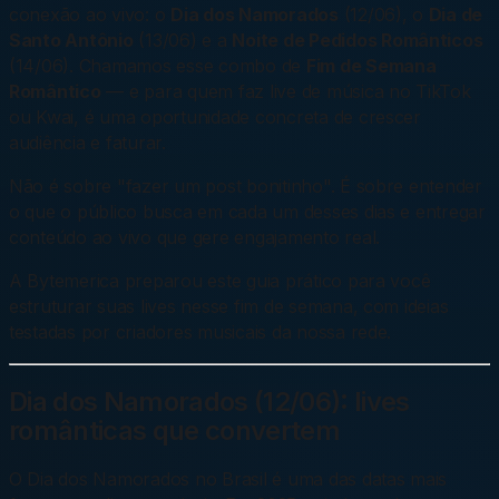
conexão ao vivo: o
Dia dos Namorados
(12/06), o
Dia de
Santo Antônio
(13/06) e a
Noite de Pedidos Românticos
(14/06). Chamamos esse combo de
Fim de Semana
Romântico
— e para quem faz live de música no TikTok
ou Kwai, é uma oportunidade concreta de crescer
audiência e faturar.
Não é sobre "fazer um post bonitinho". É sobre entender
o que o público busca em cada um desses dias e entregar
conteúdo ao vivo que gere engajamento real.
A Bytemerica preparou este guia prático para você
estruturar suas lives nesse fim de semana, com ideias
testadas por criadores musicais da nossa rede.
Dia dos Namorados (12/06): lives
românticas que convertem
O Dia dos Namorados no Brasil é uma das datas mais