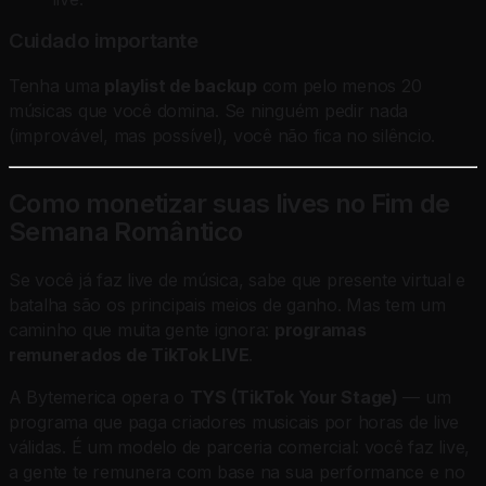
Cuidado importante
Tenha uma
playlist de backup
com pelo menos 20
músicas que você domina. Se ninguém pedir nada
(improvável, mas possível), você não fica no silêncio.
Como monetizar suas lives no Fim de
Semana Romântico
Se você já faz live de música, sabe que presente virtual e
batalha são os principais meios de ganho. Mas tem um
caminho que muita gente ignora:
programas
remunerados de TikTok LIVE
.
A Bytemerica opera o
TYS (TikTok Your Stage)
— um
programa que paga criadores musicais por horas de live
válidas. É um modelo de parceria comercial: você faz live,
a gente te remunera com base na sua performance e no