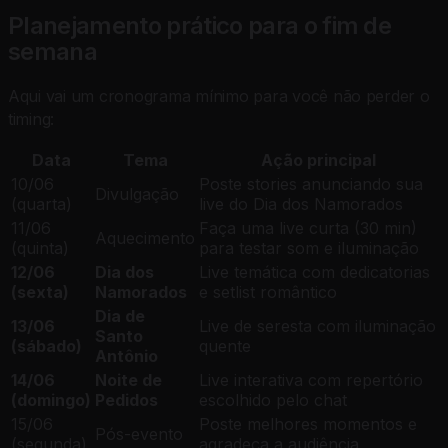
Planejamento prático para o fim de
semana
Aqui vai um cronograma mínimo para você não perder o
timing:
Data
Tema
Ação principal
10/06
Poste stories anunciando sua
Divulgação
(quarta)
live do Dia dos Namorados
11/06
Faça uma live curta (30 min)
Aquecimento
(quinta)
para testar som e iluminação
12/06
Dia dos
Live temática com dedicatorias
(sexta)
Namorados
e setlist romântico
Dia de
13/06
Live de seresta com iluminação
Santo
(sábado)
quente
Antônio
14/06
Noite de
Live interativa com repertório
(domingo)
Pedidos
escolhido pelo chat
15/06
Poste melhores momentos e
Pós-evento
(segunda)
agradeça a audiência