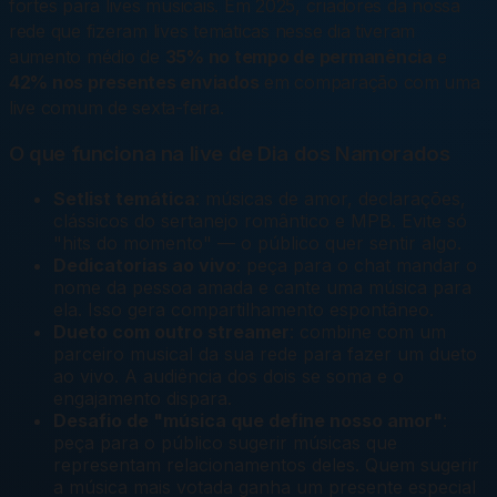
fortes para lives musicais. Em 2025, criadores da nossa
rede que fizeram lives temáticas nesse dia tiveram
aumento médio de
35% no tempo de permanência
e
42% nos presentes enviados
em comparação com uma
live comum de sexta-feira.
O que funciona na live de Dia dos Namorados
Setlist temática
: músicas de amor, declarações,
clássicos do sertanejo romântico e MPB. Evite só
"hits do momento" — o público quer sentir algo.
Dedicatorias ao vivo
: peça para o chat mandar o
nome da pessoa amada e cante uma música para
ela. Isso gera compartilhamento espontâneo.
Dueto com outro streamer
: combine com um
parceiro musical da sua rede para fazer um dueto
ao vivo. A audiência dos dois se soma e o
engajamento dispara.
Desafio de "música que define nosso amor"
:
peça para o público sugerir músicas que
representam relacionamentos deles. Quem sugerir
a música mais votada ganha um presente especial