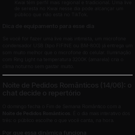
Kwai têm perfil mais regional e tradicional. Uma live
de seresta no Kwai nesse dia pode alcançar um
público que não está no TikTok.
Dica de equipamento para esse dia
Se você for fazer uma live mais intimista, um microfone
condensador USB (tipo FIFINE ou BM-800) já entrega um
som muito melhor que o microfone do celular. Iluminação
com Ring Light na temperatura 3200K (amarela) cria o
clima noturno sem gastar muito.
Noite de Pedidos Românticos (14/06): o
chat decide o repertório
O domingo fecha o Fim de Semana Romântico com a
Noite de Pedidos Românticos
. É o dia mais interativo dos
três: o público escolhe o que você canta, na hora.
Por que essa dinâmica funciona