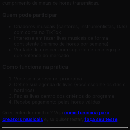
cumprimento de metas de horas transmitidas.
Quem pode participar
Criadores musicais (cantores, instrumentistas, DJs)
com conta no TikTok
Interesse em fazer lives musicais de forma
consistente (mínimo de horas por semana)
Vontade de crescer com suporte de uma equipe
que entende do mercado
Como funciona na prática
Você se inscreve no programa
Define sua agenda de lives (você escolhe os dias e
horários)
Faz as lives dentro dos critérios do programa
Recebe pagamento pelas horas válidas
Quer entender melhor? Veja
como funciona para
creators musicais
e, se quiser testar,
faça seu teste
.