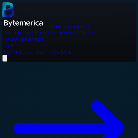
TYS by Bytemerica
Para creators
Para parceiros
FAQ
Como
funciona
Inscrição
EN
中
Sign In
Quero fazer meu teste