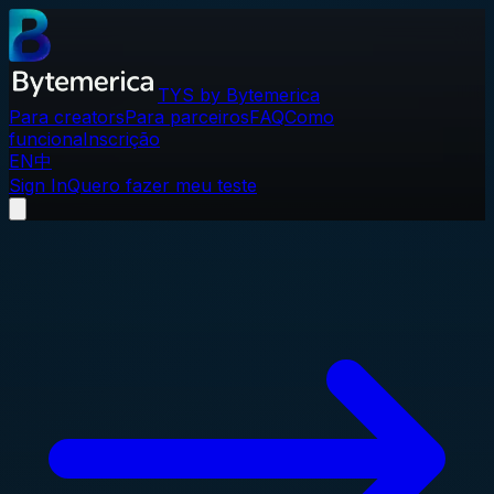
TYS by Bytemerica
Para creators
Para parceiros
FAQ
Como
funciona
Inscrição
EN
中
Sign In
Quero fazer meu teste