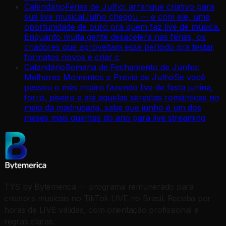
Calendário
Férias de Julho: arranque criativo para
sua live musical
Julho chegou — e com ele, uma
oportunidade de ouro pra quem faz live de música.
Enquanto muita gente desacelera nas férias, os
criadores que aproveitam esse período pra testar
formatos novos e criar c
Calendário
Semana de Fechamento de Junho:
Melhores Momentos e Prévia de Julho
Se você
passou o mês inteiro fazendo live de festa junina,
forró, piseiro e até aquelas serestas românticas no
meio da madrugada, sabe que junho é um dos
meses mais quentes do ano para live streaming
TYS by Bytemerica — programa remunerado para
creators musicais no TikTok LIVE no Brasil. Receba por
horas de LIVE válidas, com orientação profissional e
regras claras.